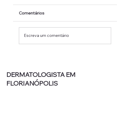
Comentários
Escreva um comentário
Laser ou luz intensa pulsada: qual a
diferença e o que cada um trata?
DERMATOLOGISTA EM
FLORIANÓPOLIS