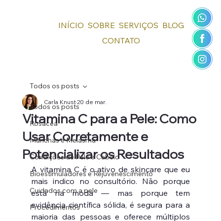
INÍCIO
SOBRE
SERVIÇOS
BLOG
CONTATO
Todos os posts
Carla Knust
20 de mar.
Todos os posts
Vitamina C para a Pele: Como
Rosácea
Usar Corretamente e
Manchas e Melasma
Potencializar os Resultados
Condições de Pele e Cabelo
A vitamina C é o ativo de skincare que eu 
Bioestimuladores e Rejuvenescimento
mais indico no consultório. Não porque 
Cuidados com a pele
está na moda — mas porque tem 
evidência científica sólida, é segura para a 
Procedimentos
maioria das pessoas e oferece múltiplos 