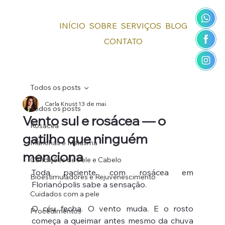
INÍCIO
SOBRE
SERVIÇOS
BLOG
CONTATO
Todos os posts
Carla Knust
13 de mai.
Todos os posts
Vento sul e rosácea — o
Rosácea
gatilho que ninguém
Manchas e Melasma
menciona
Condições de Pele e Cabelo
Toda paciente com rosácea em 
Bioestimuladores e Rejuvenescimento
Florianópolis sabe a sensação.
Cuidados com a pele
O céu fecha. O vento muda. E o rosto 
Procedimentos
começa a queimar antes mesmo da chuva 