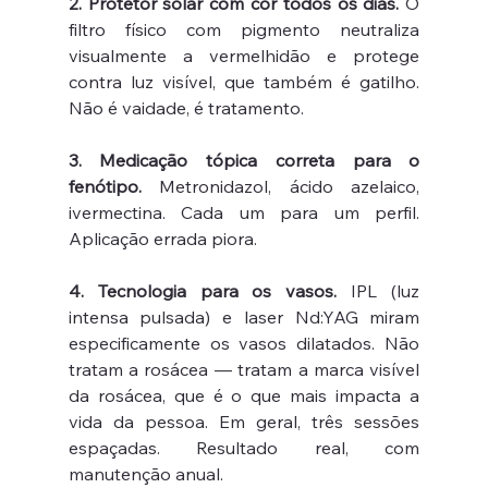
2. Protetor solar com cor todos os dias.
 O 
filtro físico com pigmento neutraliza 
visualmente a vermelhidão e protege 
contra luz visível, que também é gatilho. 
Não é vaidade, é tratamento.
3. Medicação tópica correta para o 
fenótipo.
 Metronidazol, ácido azelaico, 
ivermectina. Cada um para um perfil. 
Aplicação errada piora.
4. Tecnologia para os vasos.
 IPL (luz 
intensa pulsada) e laser Nd:YAG miram 
especificamente os vasos dilatados. Não 
tratam a rosácea — tratam a marca visível 
da rosácea, que é o que mais impacta a 
vida da pessoa. Em geral, três sessões 
espaçadas. Resultado real, com 
manutenção anual.