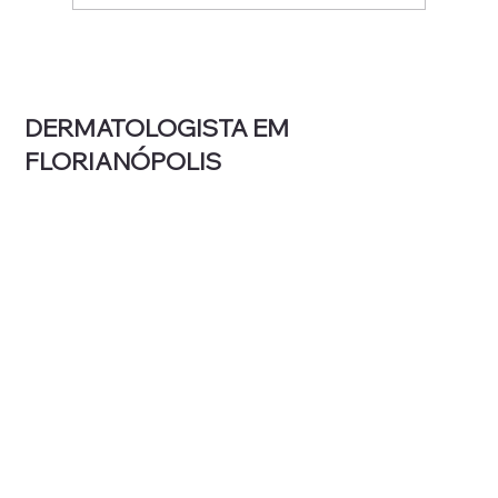
Luz intensa pulsada para rosácea: como
funciona, quantas sessões e o que
esperar
DERMATOLOGISTA EM
FLORIANÓPOLIS