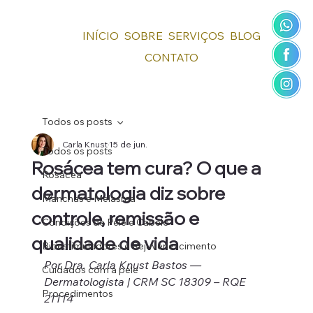
INÍCIO
SOBRE
SERVIÇOS
BLOG
CONTATO
Todos os posts
Carla Knust
15 de jun.
Todos os posts
Rosácea tem cura? O que a
Rosácea
dermatologia diz sobre
Manchas e Melasma
controle, remissão e
Condições de Pele e Cabelo
qualidade de vida
Bioestimuladores e Rejuvenescimento
Por Dra. Carla Knust Bastos — 
Cuidados com a pele
Dermatologista | CRM SC 18309 – RQE 
Procedimentos
21114