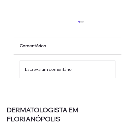
Comentários
Escreva um comentário
Luz intensa pulsada para rosácea: como
funciona, quantas sessões e o que
esperar
DERMATOLOGISTA EM
FLORIANÓPOLIS