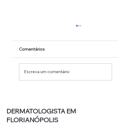
Comentários
Escreva um comentário
Laser ou luz intensa pulsada: qual a
diferença e o que cada um trata?
DERMATOLOGISTA EM
FLORIANÓPOLIS