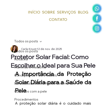
INÍCIO
SOBRE
SERVIÇOS
BLOG
CONTATO
Todos os posts
Carla Knust
12 de nov. de 2025
Todos os posts
Protetor Solar Facial: Como
Rosácea
Escolher o Ideal para Sua Pele
Manchas e Melasma
A Importância da Proteção 
Condições de Pele e Cabelo
Solar Diária para a Saúde da 
Bioestimuladores e Rejuvenescimento
Pele
Cuidados com a pele
Procedimentos
A proteção solar diária é o cuidado mais 