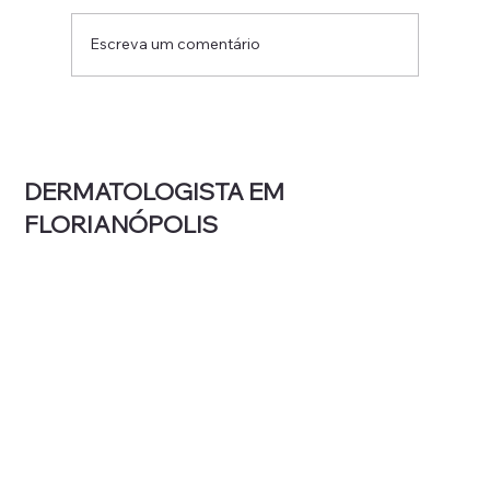
Escreva um comentário
Por que sua pele coça mais quando
esfria (e o que isso revela sobre você)
DERMATOLOGISTA EM
FLORIANÓPOLIS