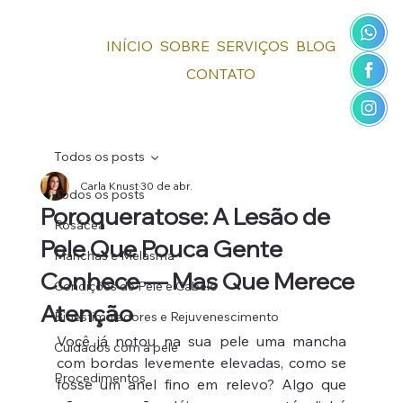
INÍCIO
SOBRE
SERVIÇOS
BLOG
CONTATO
Todos os posts
Carla Knust
30 de abr.
Todos os posts
Poroqueratose: A Lesão de
Rosácea
Pele Que Pouca Gente
Manchas e Melasma
Conhece — Mas Que Merece
Condições de Pele e Cabelo
Atenção
Bioestimuladores e Rejuvenescimento
Você já notou na sua pele uma mancha 
Cuidados com a pele
com bordas levemente elevadas, como se 
Procedimentos
fosse um anel fino em relevo? Algo que 