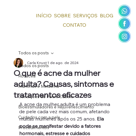
INÍCIO
SOBRE
SERVIÇOS
BLOG
CONTATO
Todos os posts
Carla Knust
1 de ago. de 2024
Todos os posts
O que é acne da mulher
Rosácea
adulta? Causas, sintomas e
Manchas e Melasma
tratamentos eficazes
Condições de Pele e Cabelo
A acne da mulher adulta é um problema 
Bioestimuladores e Rejuvenescimento
de pele cada vez mais comum, afetando 
Cuidados com a pele
muitas mulheres após os 25 anos. 
Ela 
pode se manifestar devido a fatores 
Procedimentos
hormonais, estresse e cuidados 