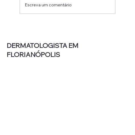
Escreva um comentário
Por que sua pele coça mais quando
esfria (e o que isso revela sobre você)
DERMATOLOGISTA EM
FLORIANÓPOLIS