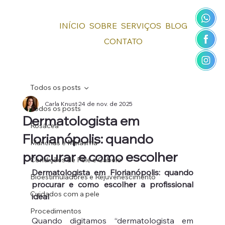
INÍCIO
SOBRE
SERVIÇOS
BLOG
CONTATO
Todos os posts
Carla Knust
24 de nov. de 2025
Todos os posts
Dermatologista em
Rosácea
Florianópolis: quando
Manchas e Melasma
procurar e como escolher
Condições de Pele e Cabelo
Dermatologista em Florianópolis: quando 
Bioestimuladores e Rejuvenescimento
procurar e como escolher a profissional 
Cuidados com a pele
ideal
Procedimentos
Quando digitamos “dermatologista em 