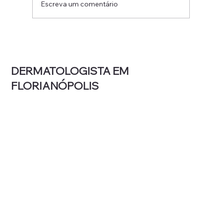
Escreva um comentário
Laser ou luz intensa pulsada: qual a
diferença e o que cada um trata?
DERMATOLOGISTA EM
FLORIANÓPOLIS