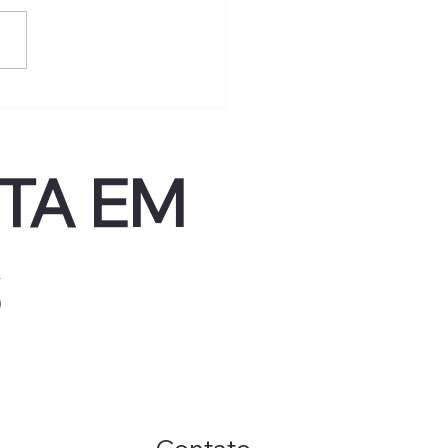
m tem rosácea pode
r bioestimulador de
geno?
TA EM
S