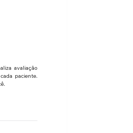
liza avaliação 
cada paciente. 
ê.