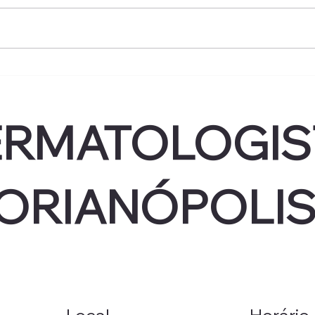
Bioestimulador de colágeno
Que
é seguro? Efeitos colaterais,
faze
nódulos e como reduzir
colá
riscos
RMATOLOGIS
ORIANÓPOLI