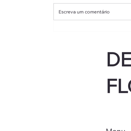
Escreva um comentário
Como é a primeira consulta
de rejuvenescimento facial:
avaliação, plano e o que
esperar
DE
FL