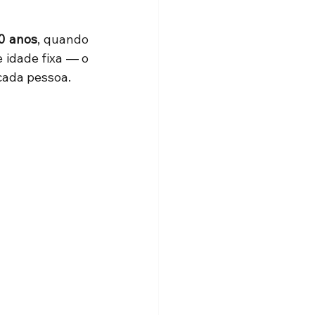
0 anos
, quando 
idade fixa — o 
cada pessoa.