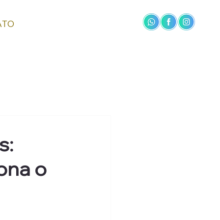
ATO
s:
ona o