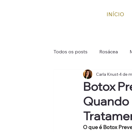
INÍCIO
Todos os posts
Rosácea
Carla Knust
4 de m
Bioestimuladores e Rejuvenes
Botox Pr
Quando 
Tratame
O que é Botox Prev