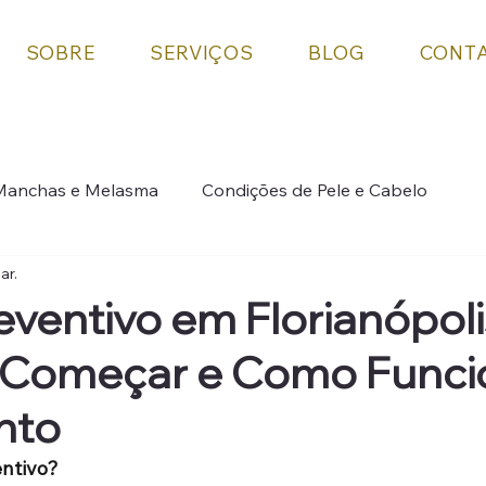
SOBRE
SERVIÇOS
BLOG
CONT
Manchas e Melasma
Condições de Pele e Cabelo
ar.
cimento
Cuidados com a pele
Procedimentos
eventivo em Florianópoli
Começar e Como Funci
nto
entivo?